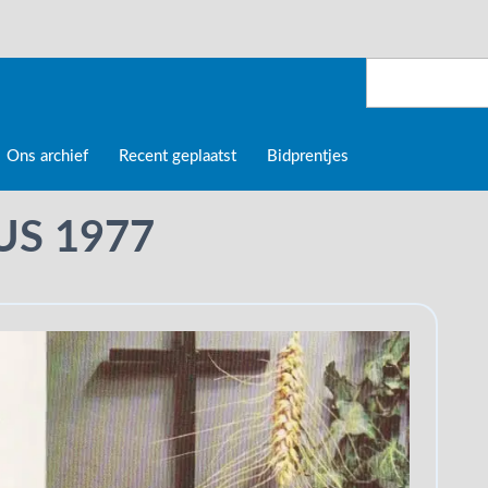
Ons archief
Recent geplaatst
Bidprentjes
US 1977