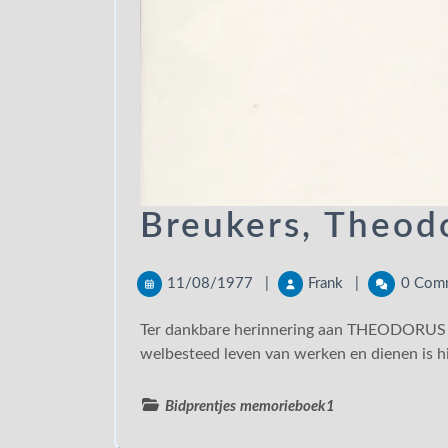
Breukers, Theod
11/08/1977
|
Frank
|
0 Com
Ter dankbare herinnering aan THEODORUS BREUKERS Hij is geboren op 18 juni 1890. Na een
welbesteed leven van werken en dienen is hi
Bidprentjes
memorieboek1