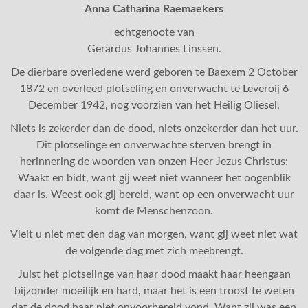
Anna Catharina Raemaekers
echtgenoote van
Gerardus Johannes Linssen.
De dierbare overledene werd geboren te Baexem 2 October
1872 en overleed plotseling en onverwacht te Leveroij 6
December 1942, nog voorzien van het Heilig Oliesel.
Niets is zekerder dan de dood, niets onzekerder dan het uur.
Dit plotselinge en onverwachte sterven brengt in
herinnering de woorden van onzen Heer Jezus Christus:
Waakt en bidt, want gij weet niet wanneer het oogenblik
daar is. Weest ook gij bereid, want op een onverwacht uur
komt de Menschenzoon.
Vleit u niet met den dag van morgen, want gij weet niet wat
de volgende dag met zich meebrengt.
Juist het plotselinge van haar dood maakt haar heengaan
bijzonder moeilijk en hard, maar het is een troost te weten
dat de dood haar niet onvoorbereid vond. Want zij was een