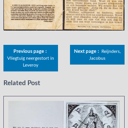
Previous page
Next page
Reijnders,
Vliegtuig neergestort in
Jacobus
Leveroy
Related Post